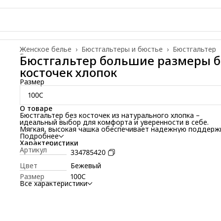
Женское белье
›
Бюстгальтеры и бюстье
›
Бюстгальтер
Главная
›
Бюстгальтер большие размеры б
косточек хлопок
Размер
100C
О товаре
Бюстгальтер без косточек из натурального хлопка –
идеальный выбор для комфорта и уверенности в себе.
Мягкая, высокая чашка обеспечивает надежную поддерж
комфорт в течение всего дня, а отсутствие косточек
Подробнее
гарантирует полную свободу движений. Модель с гладко
Характеристики
фактурой и дышащим материалом подходит для
Артикул
334785420
повседневной носки, а также для офиса и дома. Бюстгаль
доступен в больших размерах и обладает корректирующ
Цвет
Бежевый
эффектом, что делает его идеальным вариантом для же
Размер
100C
ценящих комфорт и стиль.
Все характеристики