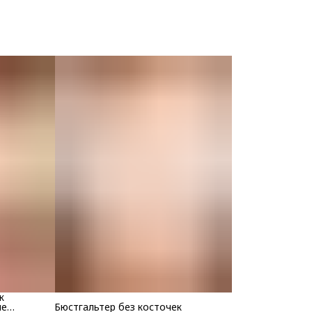
к
ие
Бюстгальтер без косточек