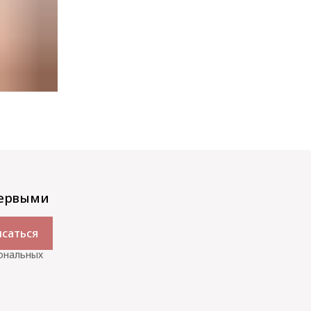
первыми
саться
сональных