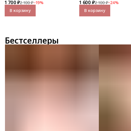
1 700 ₽
1 600 ₽
бретели
2 100 ₽
−
19
%
2 100 ₽
−
24
%
В корзину
В корзину
Бестселлеры