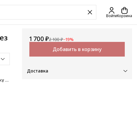
Войти
Корзина
ез
1 700 ₽
2 100 ₽
−
19
%
Добавить в корзину
Доставка
ку и
й
тер
им
нщин,