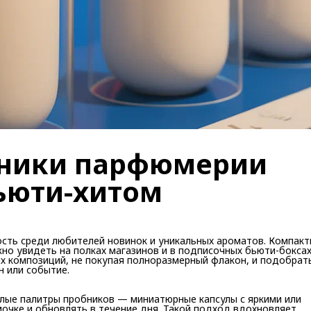
бники парфюмерии
ьюти-хитом
сть среди любителей новинок и уникальных ароматов. Компак
но увидеть на полках магазинов и в подписочных бьюти-боксах
х композиций, не покупая полноразмерный флакон, и подобрат
н или событие.
лые палитры пробников — миниатюрные капсулы с яркими или
очке и обновлять в течение дня. Такой подход вдохновляет