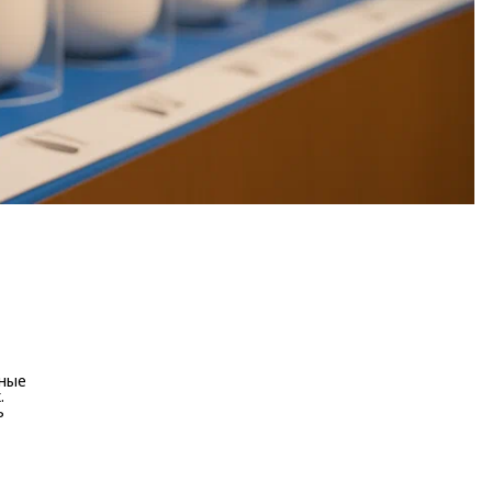
тные
.
ь